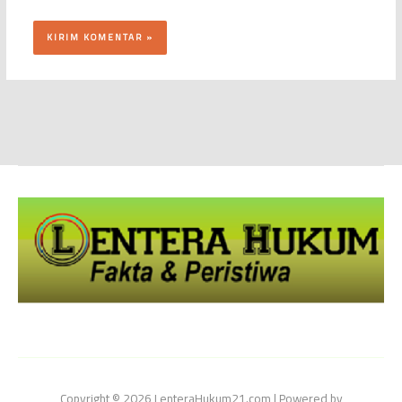
Copyright © 2026 LenteraHukum21.com | Powered by