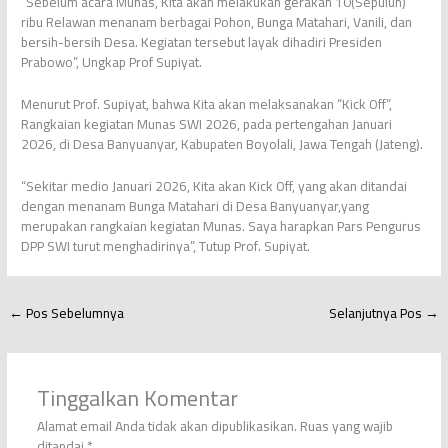
“Sebelum acara Munas, Kita akan melakukan gerakan 10(Sepuluh)
ribu Relawan menanam berbagai Pohon, Bunga Matahari, Vanili, dan
bersih-bersih Desa. Kegiatan tersebut layak dihadiri Presiden
Prabowo”, Ungkap Prof Supiyat.
Menurut Prof. Supiyat, bahwa Kita akan melaksanakan “Kick Off”,
Rangkaian kegiatan Munas SWI 2026, pada pertengahan Januari
2026, di Desa Banyuanyar, Kabupaten Boyolali, Jawa Tengah (Jateng).
“Sekitar medio Januari 2026, Kita akan Kick Off, yang akan ditandai
dengan menanam Bunga Matahari di Desa Banyuanyar,yang
merupakan rangkaian kegiatan Munas. Saya harapkan Pars Pengurus
DPP SWI turut menghadirinya”, Tutup Prof. Supiyat.
←
Pos Sebelumnya
Selanjutnya Pos
→
Tinggalkan Komentar
Alamat email Anda tidak akan dipublikasikan.
Ruas yang wajib
ditandai
*