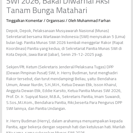
SWI 2026, Bakal Diwarnai Aksi
Tanam Bunga Matahari
Tinggalkan Komentar
/
Organisasi
/ Oleh
Muhammad Farhan
Depok, Depok, Pelaksanaan Musyawarah Nasional (Munas)
Sekretariat bersama Wartawan Indonesia (SWI) menyisakan 5 (Lima)
bulan lagi. Panitia Munas SWI 2026 kembali menggelar Rakor (Rapat
Koordinasi) Panitia yang kedua, di Sekretariat Panitia Munas SWI di
Kota Depok, Jawa Barat (Jabar), Senin 29-12-2025 pagi.
Sekjen/Plt. Ketum (Sekretaris Jenderal/Pelaksana Tugas) DPP
(Dewan Pimpinan Pusat) SWI, Ir. Herry Budiman, turut menghadiri
Rakor tersebut, dan turut mendampingi Beliau, yaitu: Bendahara
Umum, Anwar Nurdin, S.H.,M.H., Ketua Dewan Etik, Isson Khairul,
Anggota Dewan Etik, Eddie Karsito, Ketua Panitia Munas SWI 2026,
Prof. Dr. Ir. Supiyat Nasir, M.B.A., Sekretaris Panitia, Imam Suwandi,
S.Sos.,M.I.Kom., Bendahara Panitia, Riki,beserta Para Pengurus DPP
SWI lainnya, dan Panitia Undangan.
Ir. Herry Budiman (Herry), dalam arahannya menyampaikan kepada
Panitia, agar bekerja dengan sepenuh hati dan ketulusan hati. Marilah
Kita sama-sama sukseskan Munas SWI 2026.