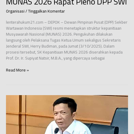
MUNAS 2026 Rapat Pleno DPP SWI
Organisasi
/
Tinggalkan Komentar
lenterahukum21.com – DEPOK – Dewan Pimpinan Pusat (DPP) Sekber
Wartawan Indonesia (SWI) resmi menetapkan struktur kepanitiaan
Musyawarah Nasional (MUNAS) 2026. Pengukuhan dilakukan
langsung oleh Pelaksana Tugas Ketua Umum sekaligus Sekretaris
Jenderal SWI, Herry Budiman, pada Jumat (3/10/2025). Dalam
prosesi tersebut, SK Kepanitiaan MUNAS 2026 diserahkan kepada
Prof. Dr. Ir. Supiyat Natsir, M.B.A., yang dipercaya sebagai
MUNAS
Read More »
2026
Rapat
Pleno
DPP
SWI