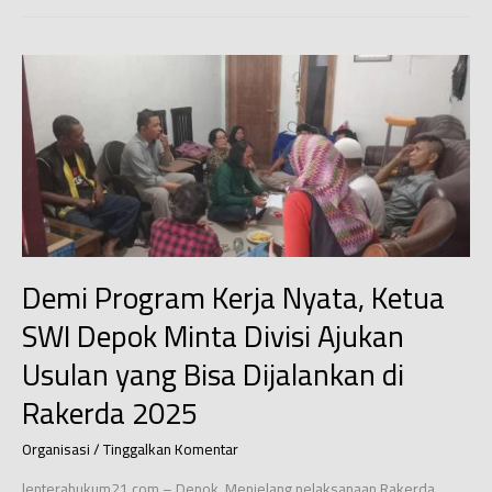
Depok
Sukses
Gelar
Rakerda
2025
Demi Program Kerja Nyata, Ketua
SWI Depok Minta Divisi Ajukan
Usulan yang Bisa Dijalankan di
Rakerda 2025
Organisasi
/
Tinggalkan Komentar
lenterahukum21.com – Depok, Menjelang pelaksanaan Rakerda