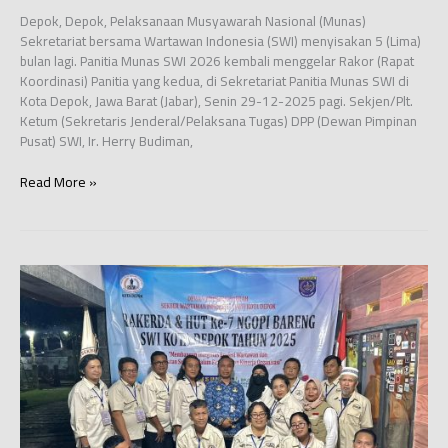
Depok, Depok, Pelaksanaan Musyawarah Nasional (Munas)
Sekretariat bersama Wartawan Indonesia (SWI) menyisakan 5 (Lima)
bulan lagi. Panitia Munas SWI 2026 kembali menggelar Rakor (Rapat
Koordinasi) Panitia yang kedua, di Sekretariat Panitia Munas SWI di
Kota Depok, Jawa Barat (Jabar), Senin 29-12-2025 pagi. Sekjen/Plt.
Ketum (Sekretaris Jenderal/Pelaksana Tugas) DPP (Dewan Pimpinan
Pusat) SWI, Ir. Herry Budiman,
Boyolali
Read More »
Jadi
Lokasi
Kick
Off
Munas
SWI
2026,
Bakal
Diwarnai
Aksi
Tanam
Bunga
Matahari