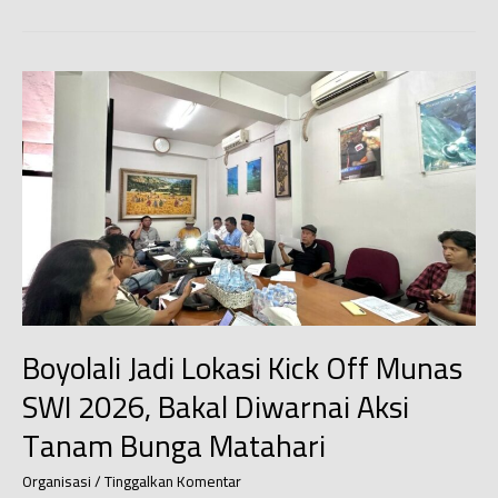
Sepeda
Depok:
Menengok
Kontribusi
Rodalink
Margonda
dan
Cinere
Boyolali Jadi Lokasi Kick Off Munas
SWI 2026, Bakal Diwarnai Aksi
Tanam Bunga Matahari
Organisasi
/
Tinggalkan Komentar