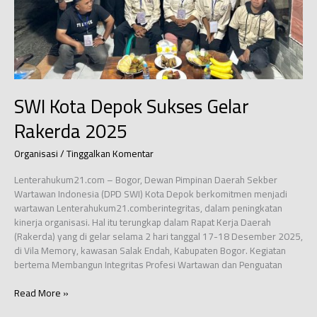
SWI Kota Depok Sukses Gelar
Rakerda 2025
Organisasi
/
Tinggalkan Komentar
Lenterahukum21.com – Bogor, Dewan Pimpinan Daerah Sekber
Wartawan Indonesia (DPD SWI) Kota Depok berkomitmen menjadi
wartawan Lenterahukum21.comberintegritas, dalam peningkatan
kinerja organisasi. Hal itu terungkap dalam Rapat Kerja Daerah
(Rakerda) yang di gelar selama 2 hari tanggal 17-18 Desember 2025,
di Vila Memory, kawasan Salak Endah, Kabupaten Bogor. Kegiatan
bertema Membangun Integritas Profesi Wartawan dan Penguatan
SWI
Read More »
Kota