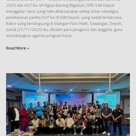
2025 dan HUT ke-VII Ngopi Bareng (Ngobar), DPD SWI Depok
menggelar rakor yang rutin dilaksanakan setiap bulan sekaligus
pembubaran panitia HUT ke-8 SWI Depok, yang sudah terlaksana.
Rakor yang berlangsung di bilangan Pasir Putih, Sawangan, Depok,
Jumat (21/11/2025) itu, dihadiri para pengurus dan anggota, guna
mematangkan agenda program kerja
Demi
Read More »
Program
Kerja
Nyata,
Ketua
SWI
Depok
Minta
Divisi
Ajukan
Usulan
yang
Bisa
Dijalankan
di