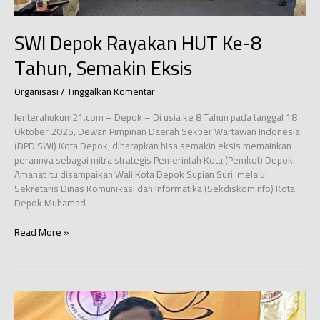
Rakerda
2025
SWI Depok Rayakan HUT Ke-8
Tahun, Semakin Eksis
Organisasi
/
Tinggalkan Komentar
lenterahukum21.com – Depok – Di usia ke 8 Tahun pada tanggal 18
Oktober 2025, Dewan Pimpinan Daerah Sekber Wartawan Indonesia
(DPD SWI) Kota Depok, diharapkan bisa semakin eksis memainkan
perannya sebagai mitra strategis Pemerintah Kota (Pemkot) Depok.
Amanat itu disampaikan Wali Kota Depok Supian Suri, melalui
Sekretaris Dinas Komunikasi dan Informatika (Sekdiskominfo) Kota
Depok Muhamad
SWI
Read More »
Depok
Rayakan
HUT
Ke-
8
Tahun,