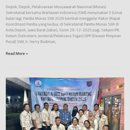
Depok, Depok, Pelaksanaan Musyawarah Nasional (Munas)
Sekretariat bersama Wartawan Indonesia (SWI) menyisakan 5 (Lima)
bulan lagi. Panitia Munas SWI 2026 kembali menggelar Rakor (Rapat
Koordinasi) Panitia yang kedua, di Sekretariat Panitia Munas SWI di
Kota Depok, Jawa Barat (Jabar), Senin 29-12-2025 pagi. Sekjen/Plt.
Ketum (Sekretaris Jenderal/Pelaksana Tugas) DPP (Dewan Pimpinan
Pusat) SWI, Ir. Herry Budiman,
Boyolali
Read More »
Jadi
Lokasi
Kick
Off
Munas
SWI
2026,
Bakal
Diwarnai
Aksi
Tanam
Bunga
Matahari