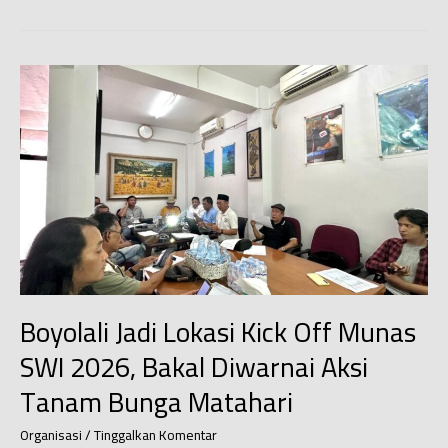
Kota
Depok
Buka
Masa
Sidang
Pertama
2026,
Empat
Raperda
Strategis
Masuk
Prioritas
Pembahasan
Boyolali Jadi Lokasi Kick Off Munas
SWI 2026, Bakal Diwarnai Aksi
Tanam Bunga Matahari
Organisasi
/
Tinggalkan Komentar