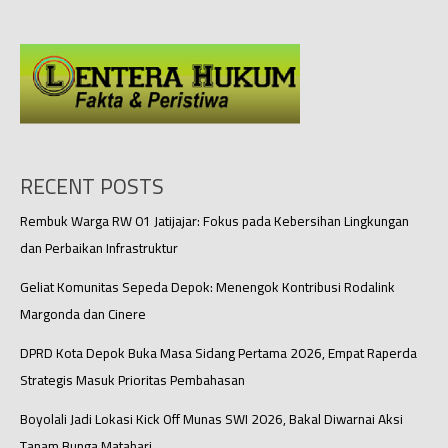
Minta
Divisi
Ajukan
Usulan
yang
Bisa
Dijalankan
di
Rakerda
RECENT POSTS
2025
Rembuk Warga RW 01 Jatijajar: Fokus pada Kebersihan Lingkungan
dan Perbaikan Infrastruktur
Geliat Komunitas Sepeda Depok: Menengok Kontribusi Rodalink
Margonda dan Cinere
DPRD Kota Depok Buka Masa Sidang Pertama 2026, Empat Raperda
Strategis Masuk Prioritas Pembahasan
Boyolali Jadi Lokasi Kick Off Munas SWI 2026, Bakal Diwarnai Aksi
Tanam Bunga Matahari