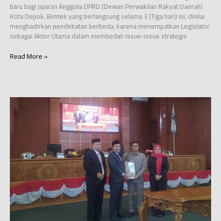
baru bagi Jajaran Anggota DPRD (Dewan Perwakilan Rakyat Daerah)
Kota Depok. Bimtek yang berlangsung selama 3 (Tiga hari) ini, dinilai
menghadirkan pendekatan berbeda, karena menempatkan Legislator
sebagai Aktor Utama dalam membedah Issue-issue strategis
Metode
Read More »
‘Learning
by
Presenting’
Bimtek
BPSDM
Jabar
Asah
Intelektualitas
Legislator
Depok,
HBS:
Kami
Jadi
Aktor
Utama!