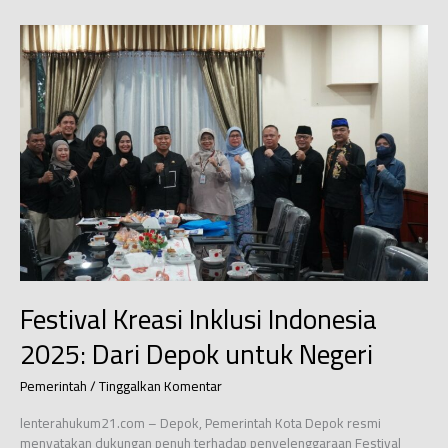
Kota
Depok
Tahun
2026
Resmi
Ditetapkan
di
Tengah
Tantangan
Defisit
Anggaran
Festival Kreasi Inklusi Indonesia
2025: Dari Depok untuk Negeri
Pemerintah
/
Tinggalkan Komentar
lenterahukum21.com – Depok, Pemerintah Kota Depok resmi
menyatakan dukungan penuh terhadap penyelenggaraan Festival