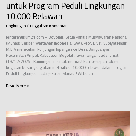
untuk Program Peduli Lingkungan
10.000 Relawan
Lingkungan
/
Tinggalkan Komentar
lenterahukum21.com – Boyolali, Ketua Panitia Musyawarah Nasional
(Munas) Sekber Wartawan Indonesia (SWI), Prof. Dr. Ir. Supiyat Nasir,
M.B.A melakukan kunjungan lapangan ke Desa Banyuanyar,
Kecamatan Ampel, Kabupaten Boyolali, Jawa Tengah pada Jumat
(13/12/2025). Kunjungan ini untuk memastikan kesiapan lokasi
kegiatan besar yang akan melibatkan 10.000 relawan dalam program
Peduli Lingkungan pada gelaran Munas SWI tahun
Ketua
Read More »
Panitia
Munas
SWI
Tinjau
Kesiapan
Desa
Banyuanyar
Boyolali