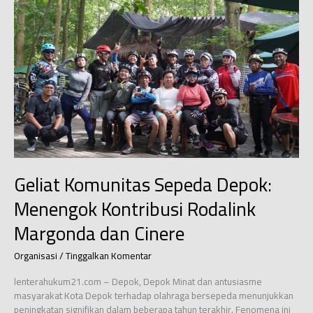
Kebersihan
Lingkungan
dan
Perbaikan
Infrastruktur
Geliat Komunitas Sepeda Depok:
Menengok Kontribusi Rodalink
Margonda dan Cinere
Organisasi
/
Tinggalkan Komentar
lenterahukum21.com – Depok, Depok Minat dan antusiasme
masyarakat Kota Depok terhadap olahraga bersepeda menunjukkan
peningkatan signifikan dalam beberapa tahun terakhir. Fenomena ini