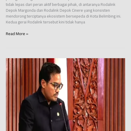
tidak lepas dari peran aktif berbagai pihak, di antaranya Rodalink
Depok Margonda dan Rodalink Depok Cinere yang konsisten
mendorong terciptanya ekosistem bersepeda di Kota Belimbing ini.
Kedua gerai Rodalink tersebut kini tidak hanya
Geliat
Read More »
Komunitas
Sepeda
Depok:
Menengok
Kontribusi
Rodalink
Margonda
dan
Cinere