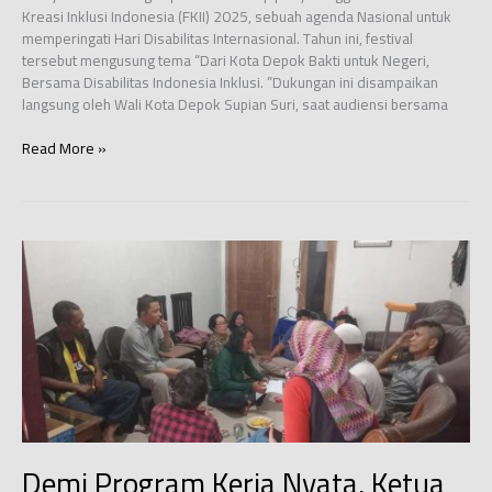
Kreasi Inklusi Indonesia (FKII) 2025, sebuah agenda Nasional untuk
memperingati Hari Disabilitas Internasional. Tahun ini, festival
tersebut mengusung tema “Dari Kota Depok Bakti untuk Negeri,
Bersama Disabilitas Indonesia Inklusi. ”Dukungan ini disampaikan
langsung oleh Wali Kota Depok Supian Suri, saat audiensi bersama
Festival
Read More »
Kreasi
Inklusi
Indonesia
2025:
Dari
Depok
untuk
Negeri
Demi Program Kerja Nyata, Ketua