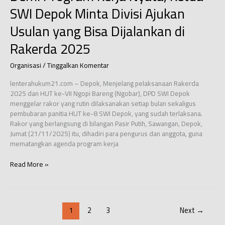
SWI Depok Minta Divisi Ajukan
Usulan yang Bisa Dijalankan di
Rakerda 2025
Organisasi
/
Tinggalkan Komentar
lenterahukum21.com – Depok, Menjelang pelaksanaan Rakerda
2025 dan HUT ke-VII Ngopi Bareng (Ngobar), DPD SWI Depok
menggelar rakor yang rutin dilaksanakan setiap bulan sekaligus
pembubaran panitia HUT ke-8 SWI Depok, yang sudah terlaksana.
Rakor yang berlangsung di bilangan Pasir Putih, Sawangan, Depok,
Jumat (21/11/2025) itu, dihadiri para pengurus dan anggota, guna
mematangkan agenda program kerja
Demi
Read More »
Program
Kerja
Nyata,
Ketua
1
2
3
Next
→
SWI
Depok