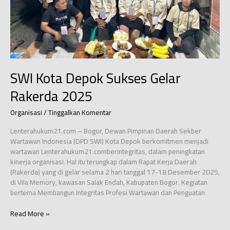
SWI Kota Depok Sukses Gelar
Rakerda 2025
Organisasi
/
Tinggalkan Komentar
Lenterahukum21.com – Bogor, Dewan Pimpinan Daerah Sekber
Wartawan Indonesia (DPD SWI) Kota Depok berkomitmen menjadi
wartawan Lenterahukum21.comberintegritas, dalam peningkatan
kinerja organisasi. Hal itu terungkap dalam Rapat Kerja Daerah
(Rakerda) yang di gelar selama 2 hari tanggal 17-18 Desember 2025,
di Vila Memory, kawasan Salak Endah, Kabupaten Bogor. Kegiatan
bertema Membangun Integritas Profesi Wartawan dan Penguatan
SWI
Read More »
Kota