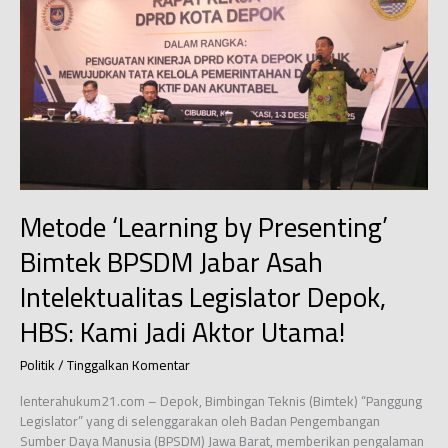
untuk
Program
Peduli
Lingkungan
10.000
Relawan
Metode ‘Learning by Presenting’
Bimtek BPSDM Jabar Asah
Intelektualitas Legislator Depok,
HBS: Kami Jadi Aktor Utama!
Politik
/
Tinggalkan Komentar
lenterahukum21.com – Depok, Bimbingan Teknis (Bimtek) “Panggung
Legislator” yang di selenggarakan oleh Badan Pengembangan
Sumber Daya Manusia (BPSDM) Jawa Barat, memberikan pengalaman