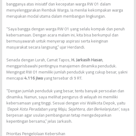
bangganya atas inisiatif dan kecepatan warga RW 01 dalam
menyelenggarakan Rembuk Warga. Ia menilai kekompakan warga
merupakan modal utama dalam membangun lingkungan.
“Saya bangga dengan warga RW 01 yang selalu kompak dan penuh
kebersamaan. Dengan acara malam ini, kita bisa berkumpul dan
bermusyawarah untuk menyerap aspirasi serta keinginan
masyarakat secara langsung,” ujar Herdandi.
Senada dengan Lurah, Camat Tapos,
H. Jarkasih Hasan
,
menggarisbawahi pentingnya manajemen dinamika penduduk.
Mengingat RW 01 memiliki jumlah penduduk yang cukup besar, yakni
mencapai
4.116 jiwa
yang tersebar di 9 RT.
“Dengan jumlah penduduk yang besar, tentu banyak persoalan dan
dinamika. Namun, saya melihat pengurus di wilayah ini memiliki
kebersamaan yang tinggi. Sesuai dengan visi Walikota Depok, yaitu
‘Depok Kota Peradaban yang Maju, Sejahtera, dan Berkelanjutan’
, saya
berpesan agar usulan pembangunan tetap mengedepankan
kepentingan bersama,” jelas Jarkasih.
Prioritas Pengelolaan Kebersihan