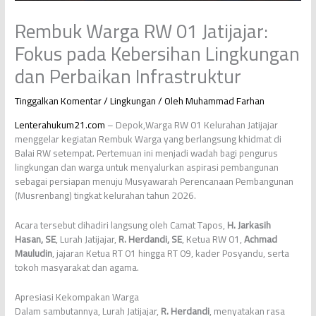
Rembuk Warga RW 01 Jatijajar:
Fokus pada Kebersihan Lingkungan
dan Perbaikan Infrastruktur
Tinggalkan Komentar
/
Lingkungan
/ Oleh
Muhammad Farhan
Lenterahukum21.com
– Depok,Warga RW 01 Kelurahan Jatijajar
menggelar kegiatan Rembuk Warga yang berlangsung khidmat di
Balai RW setempat. Pertemuan ini menjadi wadah bagi pengurus
lingkungan dan warga untuk menyalurkan aspirasi pembangunan
sebagai persiapan menuju Musyawarah Perencanaan Pembangunan
(Musrenbang) tingkat kelurahan tahun 2026.
Acara tersebut dihadiri langsung oleh Camat Tapos,
H. Jarkasih
Hasan, SE
, Lurah Jatijajar,
R. Herdandi, SE
, Ketua RW 01,
Achmad
Mauludin
, jajaran Ketua RT 01 hingga RT 09, kader Posyandu, serta
tokoh masyarakat dan agama.
Apresiasi Kekompakan Warga
Dalam sambutannya, Lurah Jatijajar,
R. Herdandi
, menyatakan rasa