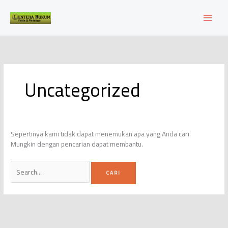
Lewati
ke
konten
Uncategorized
Sepertinya kami tidak dapat menemukan apa yang Anda cari.
Mungkin dengan pencarian dapat membantu.
Cari
untuk: