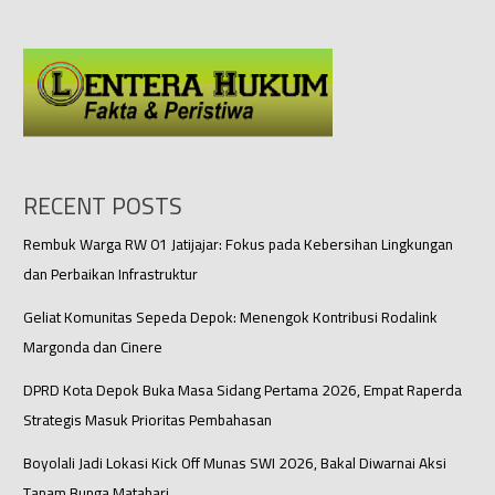
RECENT POSTS
Rembuk Warga RW 01 Jatijajar: Fokus pada Kebersihan Lingkungan
dan Perbaikan Infrastruktur
Geliat Komunitas Sepeda Depok: Menengok Kontribusi Rodalink
Margonda dan Cinere
DPRD Kota Depok Buka Masa Sidang Pertama 2026, Empat Raperda
Strategis Masuk Prioritas Pembahasan
Boyolali Jadi Lokasi Kick Off Munas SWI 2026, Bakal Diwarnai Aksi
Tanam Bunga Matahari