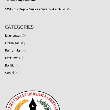
SWI Kota Depok Sukses Gelar Rakerda 2025
CATEGORIES
Lingkungan
(6)
Organisasi
(8)
Pemerintah
(4)
Peristiwa
(1)
Politik
(4)
Sosial
(5)